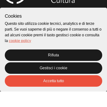
Città di Lugano
Cookies
Cultura
Questo sito utilizza cookie tecnici, analytics e di terze
parti. Se vuoi saperne di più o negare il consenso a tutti o
Piazza Carlo Cattaneo 1
ad alcuni cookie premi il tasto gestisci cookie o consulta
6976 Castagnola
la
cookie policy
Archivio Lugano © 2026
Rifiuta
Per informazioni:
patrimonio@lugano.ch
t. +41 58 866 68 50
Gestisci i cookie
Sito istituzionale:
lugano.ch
Accetta tutto
Cookie policy
Privacy Policy
Credits
Homepage