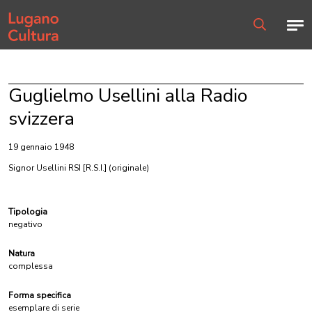
Home page
Men
Ricerca
Guglielmo Usellini alla Radio
svizzera
19 gennaio 1948
Signor Usellini RSI [R.S.I.]
(originale)
Tipologia
negativo
Natura
complessa
Forma specifica
esemplare di serie