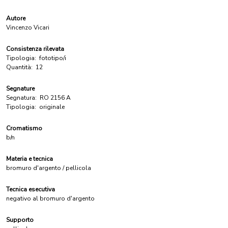
Autore
Vincenzo Vicari
Consistenza rilevata
Tipologia:
fototipo/i
Quantità:
12
Segnature
Segnatura:
RO 2156 A
Tipologia:
originale
Cromatismo
b/n
Materia e tecnica
bromuro d'argento / pellicola
Tecnica esecutiva
negativo al bromuro d'argento
Supporto