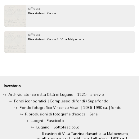
raffigura
Riva Antonio Caccia
raffigura
Riva Antonio Caccia 3, Villa Malpensata
Inventario
Archivio storico della Città di Lugano
|
1221-
| archivio
Fondi iconografici
| Complesso di fondi / Superfondo
Fondo fotografico Vincenzo Vicari
|
1936-1990 ca.
| fondo
Riproduzioni di fotografie d'epoca
| Serie
Luoghi
| Fascicolo
Lugano
| Sottofascicolo
Il casino di Villa Tanzina davanti alla Malpensata,
all'epoca in cui fu adibito ad albergo
|
1900 ca.
|