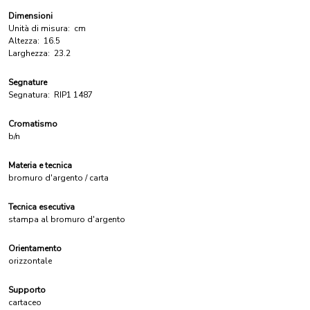
Dimensioni
Unità di misura:
cm
Altezza:
16.5
Larghezza:
23.2
Segnature
Segnatura:
RIP1 1487
Cromatismo
b/n
Materia e tecnica
bromuro d'argento / carta
Tecnica esecutiva
stampa al bromuro d'argento
Orientamento
orizzontale
Supporto
cartaceo