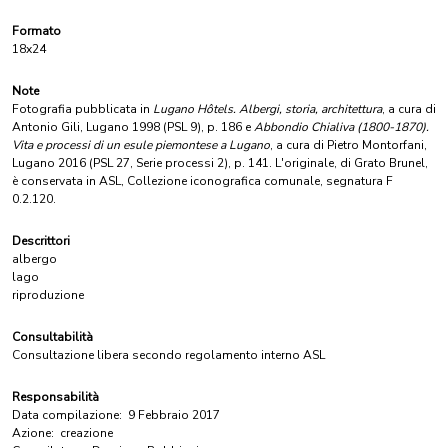
Formato
18x24
Note
Fotografia pubblicata in
Lugano Hôtels. Albergi, storia, architettura
, a cura di
Antonio Gili, Lugano 1998 (PSL 9), p. 186 e
Abbondio Chialiva (1800-1870).
Vita e processi di un esule piemontese a Lugano
, a cura di Pietro Montorfani,
Lugano 2016 (PSL 27, Serie processi 2), p. 141. L'originale, di Grato Brunel,
è conservata in ASL, Collezione iconografica comunale, segnatura F
0.2.120.
Descrittori
albergo
lago
riproduzione
Consultabilità
Consultazione libera secondo regolamento interno ASL
Responsabilità
Data compilazione:
9 Febbraio 2017
Azione:
creazione