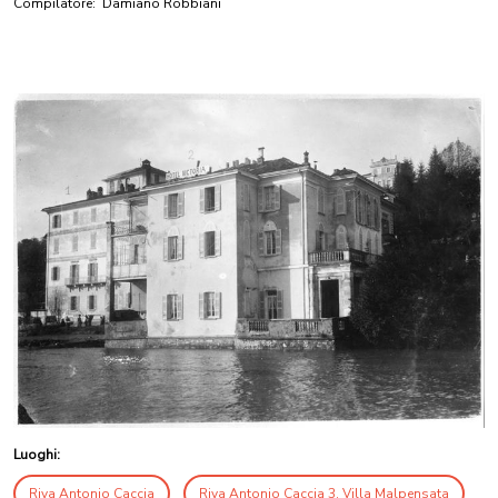
Compilatore:
Damiano Robbiani
Luoghi:
Riva Antonio Caccia
Riva Antonio Caccia 3, Villa Malpensata