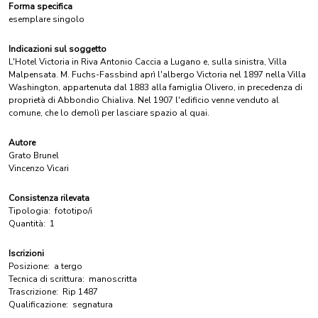
Forma specifica
esemplare singolo
Indicazioni sul soggetto
L'Hotel Victoria in Riva Antonio Caccia a Lugano e, sulla sinistra, Villa
Malpensata. M. Fuchs-Fassbind aprì l'albergo Victoria nel 1897 nella Villa
Washington, appartenuta dal 1883 alla famiglia Olivero, in precedenza di
proprietà di Abbondio Chialiva. Nel 1907 l'edificio venne venduto al
comune, che lo demolì per lasciare spazio al quai.
Autore
Grato Brunel
Vincenzo Vicari
Consistenza rilevata
Tipologia:
fototipo/i
Quantità:
1
Iscrizioni
Posizione:
a tergo
Tecnica di scrittura:
manoscritta
Trascrizione:
Rip 1487
Qualificazione:
segnatura