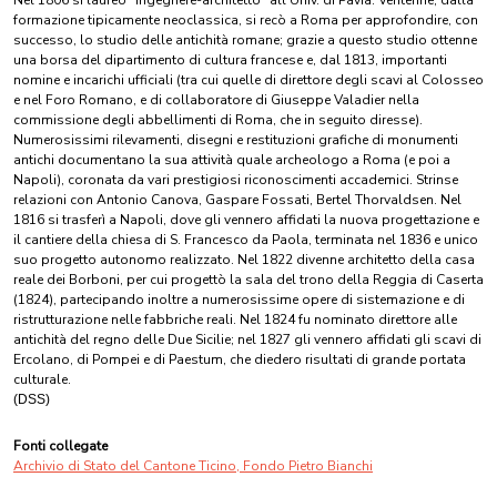
Nel 1806 si laureò "ingegnere-architetto" all'Univ. di Pavia. Ventenne, dalla
formazione tipicamente neoclassica, si recò a Roma per approfondire, con
successo, lo studio delle antichità romane; grazie a questo studio ottenne
una borsa del dipartimento di cultura francese e, dal 1813, importanti
nomine e incarichi ufficiali (tra cui quelle di direttore degli scavi al Colosseo
e nel Foro Romano, e di collaboratore di Giuseppe Valadier nella
commissione degli abbellimenti di Roma, che in seguito diresse).
Numerosissimi rilevamenti, disegni e restituzioni grafiche di monumenti
antichi documentano la sua attività quale archeologo a Roma (e poi a
Napoli), coronata da vari prestigiosi riconoscimenti accademici. Strinse
relazioni con Antonio Canova, Gaspare Fossati, Bertel Thorvaldsen. Nel
1816 si trasferì a Napoli, dove gli vennero affidati la nuova progettazione e
il cantiere della chiesa di S. Francesco da Paola, terminata nel 1836 e unico
suo progetto autonomo realizzato. Nel 1822 divenne architetto della casa
reale dei Borboni, per cui progettò la sala del trono della Reggia di Caserta
(1824), partecipando inoltre a numerosissime opere di sistemazione e di
ristrutturazione nelle fabbriche reali. Nel 1824 fu nominato direttore alle
antichità del regno delle Due Sicilie; nel 1827 gli vennero affidati gli scavi di
Ercolano, di Pompei e di Paestum, che diedero risultati di grande portata
culturale.
(DSS)
Fonti collegate
Archivio di Stato del Cantone Ticino, Fondo Pietro Bianchi