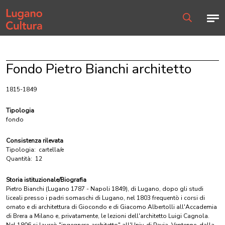
Home page
Men
Ricerca
Fondo Pietro Bianchi architetto
1815-1849
Tipologia
fondo
Consistenza rilevata
Tipologia:
cartella/e
Quantità:
12
Storia istituzionale/Biografia
Pietro Bianchi (Lugano 1787 - Napoli 1849), di Lugano, dopo gli studi
liceali presso i padri somaschi di Lugano, nel 1803 frequentò i corsi di
ornato e di architettura di Giocondo e di Giacomo Albertolli all'Accademia
di Brera a Milano e, privatamente, le lezioni dell'architetto Luigi Cagnola.