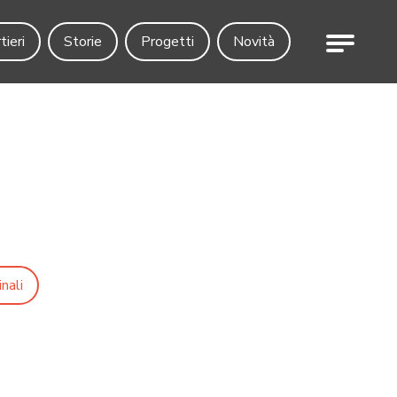
Menu
tieri
Storie
Progetti
Novità
nali