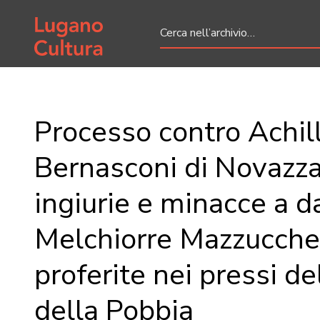
Home page
Processo contro Achil
Bernasconi di Novazz
ingiurie e minacce a d
Melchiorre Mazzucchel
proferite nei pressi d
della Pobbia