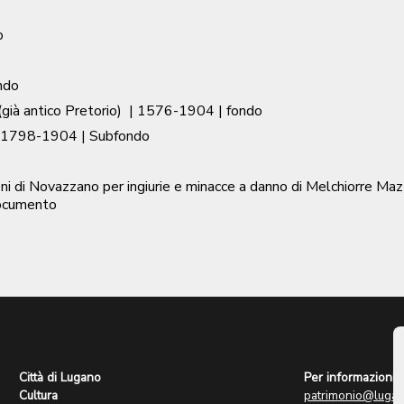
o
ndo
già antico Pretorio)
|
1576-1904
| fondo
1798-1904
| Subfondo
i di Novazzano per ingiurie e minacce a danno di Melchiorre Mazz
ocumento
Città di Lugano
Per informazioni:
Cultura
patrimonio@lugan