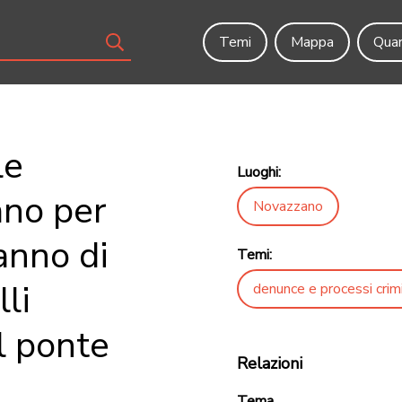
Temi
Mappa
Quar
le
Luoghi:
ano per
Novazzano
anno di
Temi:
li
denunce e processi crimi
el ponte
Relazioni
Tema