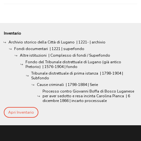
Inventario
Archivio storico della Città di Lugano
|
1221-
| archivio
Fondi documentari
|
1221
| superfondo
Altre istituzioni
| Complesso di fondi / Superfondo
Fondo del Tribunale distrettuale di Lugano (già antico
Pretorio)
|
1576-1904
| fondo
Tribunale distrettuale di prima istanza
|
1798-1904
|
Subfondo
Cause criminali
|
1798-1884
| Serie
Processo contro Giovanni Boffa di Bosco Luganese
per aver sedotto e resa incinta Carolina Pianca
|
6
dicembre 1866
| incarto processuale
Apri Inventario