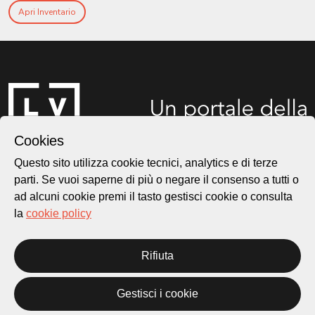
Apri Inventario
Cookies
Questo sito utilizza cookie tecnici, analytics e di terze
parti. Se vuoi saperne di più o negare il consenso a tutti o
Città di Lugano
ad alcuni cookie premi il tasto gestisci cookie o consulta
Cultura
la
cookie policy
Rifiuta
Piazza Carlo Cattaneo 1
6976 Castagnola
Gestisci i cookie
Archivio Lugano © 2026