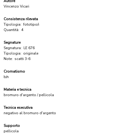
Autore
Vincenzo Vicari
Consistenza rilevata
Tipologia:
fototipo/i
Quantità:
4
Segnature
Segnatura:
LE 676
Tipologia:
originale
Note:
scatti 3-6
Cromatismo
b/n
Materia e tecnica
bromuro d'argento / pellicola
Tecnica esecutiva
negativo al bromuro d'argento
Supporto
pellicola