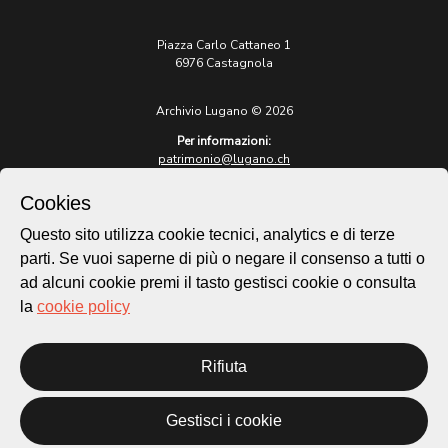
Piazza Carlo Cattaneo 1
6976 Castagnola
Archivio Lugano © 2026
Per informazioni:
patrimonio@lugano.ch
t. +41 58 866 68 50
Cookies
Sito istituzionale:
lugano.ch
Questo sito utilizza cookie tecnici, analytics e di terze
parti. Se vuoi saperne di più o negare il consenso a tutti o
Cookie policy
ad alcuni cookie premi il tasto gestisci cookie o consulta
Privacy Policy
la
cookie policy
Credits
Homepage
Rifiuta
Temi
Mappa
Storie
Gestisci i cookie
Novità