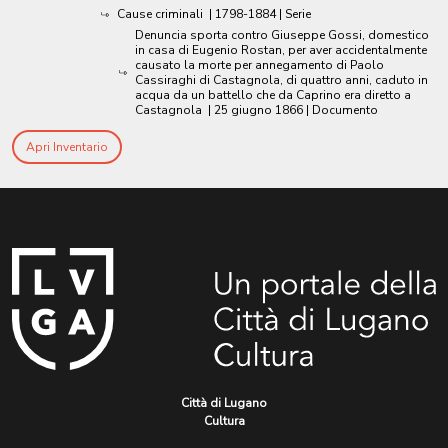
Cause criminali
|
1798-1884
| Serie
Denuncia sporta contro Giuseppe Gossi, domestico
in casa di Eugenio Rostan, per aver accidentalmente
causato la morte per annegamento di Paolo
Cassiraghi di Castagnola, di quattro anni, caduto in
acqua da un battello che da Caprino era diretto a
Castagnola
|
25 giugno 1866
| Documento
Apri Inventario
Città di Lugano
Cultura