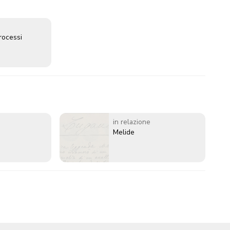
rocessi
in relazione
Melide