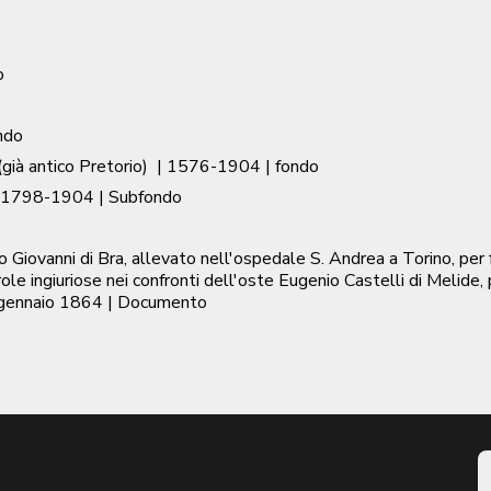
o
ndo
già antico Pretorio)
|
1576-1904
| fondo
1798-1904
| Subfondo
o Giovanni di Bra, allevato nell'ospedale S. Andrea a Torino, pe
le ingiuriose nei confronti dell'oste Eugenio Castelli di Melide,
gennaio 1864
| Documento