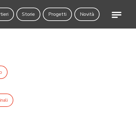
Menu
tieri
Storie
Progetti
Novità
o
nali