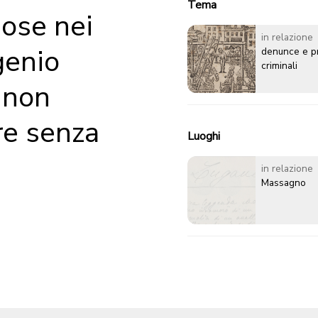
Tema
iose nei
in relazione
genio
denunce e p
criminali
r non
re senza
Luoghi
e
in relazione
Massagno