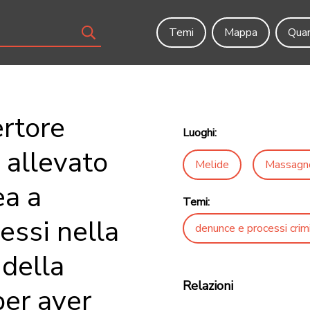
Temi
Mappa
Quar
ertore
Luoghi:
 allevato
Melide
Massagn
ea a
Temi:
essi nella
denunce e processi crimi
della
Relazioni
er aver