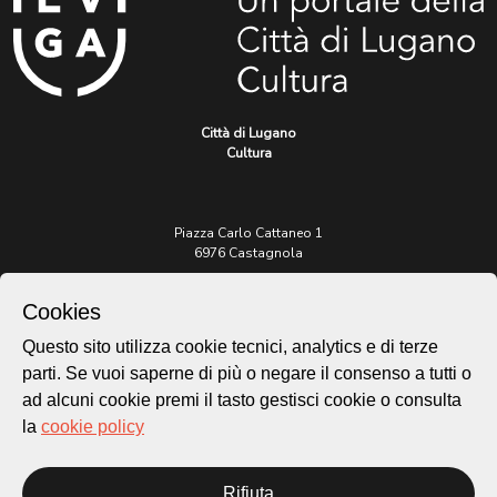
Città di Lugano
Cultura
Piazza Carlo Cattaneo 1
6976 Castagnola
Archivio Lugano © 2026
Cookies
Per informazioni:
Questo sito utilizza cookie tecnici, analytics e di terze
patrimonio@lugano.ch
parti. Se vuoi saperne di più o negare il consenso a tutti o
t. +41 58 866 68 50
ad alcuni cookie premi il tasto gestisci cookie o consulta
Sito istituzionale:
la
cookie policy
lugano.ch
Cookie policy
Rifiuta