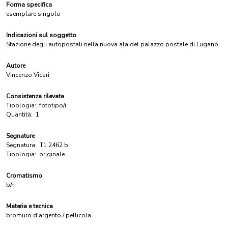
Forma specifica
esemplare singolo
Indicazioni sul soggetto
Stazione degli autopostali nella nuova ala del palazzo postale di Lugano.
Autore
Vincenzo Vicari
Consistenza rilevata
Tipologia:
fototipo/i
Quantità:
1
Segnature
Segnatura:
T1 2462 b
Tipologia:
originale
Cromatismo
b/n
Materia e tecnica
bromuro d'argento / pellicola