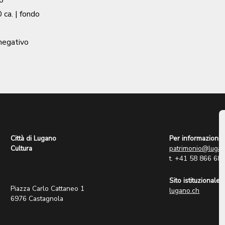
o
 ca.
| fondo
 negativo
Città di Lugano
Per informazioni:
Cultura
patrimonio@lugan
t. +41 58 866 68
Sito istituzionale:
Piazza Carlo Cattaneo 1
lugano.ch
6976 Castagnola