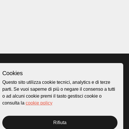
Cookies
Homepage
Questo sito utilizza cookie tecnici, analytics e di terze
o.ch
Temi
parti. Se vuoi saperne di più o negare il consenso a tutti
 50
Mappa
o ad alcuni cookie premi il tasto gestisci cookie o
Storie
consulta la
cookie policy
Novità
Progetti
Rifiuta