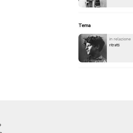
Tema
in relazione
ritratti
o