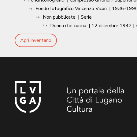
Fondi iconografici
| Complesso di fondi / Superfond
Fondo fotografico Vincenzo Vicari
|
1936-1990
Non pubblicate
| Serie
Donna che cucina
|
12 dicembre 1942
|
Apri Inventario