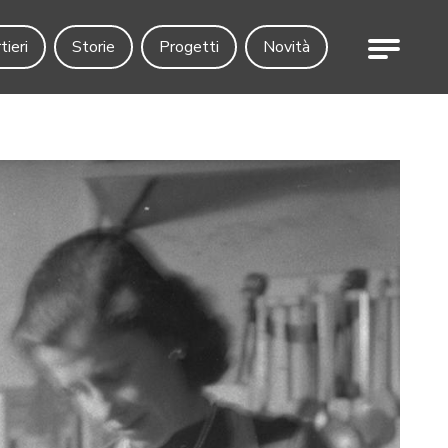
Menu
tieri
Storie
Progetti
Novità