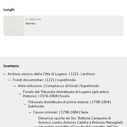
Luoghi
in relazione
Sonvico
Inventario
Archivio storico della Città di Lugano
|
1221-
| archivio
Fondi documentari
|
1221
| superfondo
Altre istituzioni
| Complesso di fondi / Superfondo
Fondo del Tribunale distrettuale di Lugano (già antico
Pretorio)
|
1576-1904
| fondo
Tribunale distrettuale di prima istanza
|
1798-1904
|
Subfondo
Cause criminali
|
1798-1884
| Serie
Denuncia sporta da Gio. Battista Campana di
Sonvico contro Antonio Catella e Antonio Meneghelli
per averlo aggrdito all'uscita dal canvetto dell'ing.