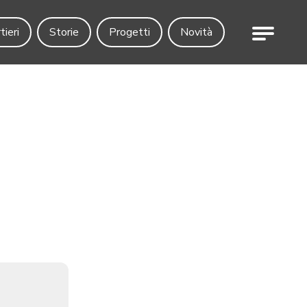
Menu
tieri
Storie
Progetti
Novità