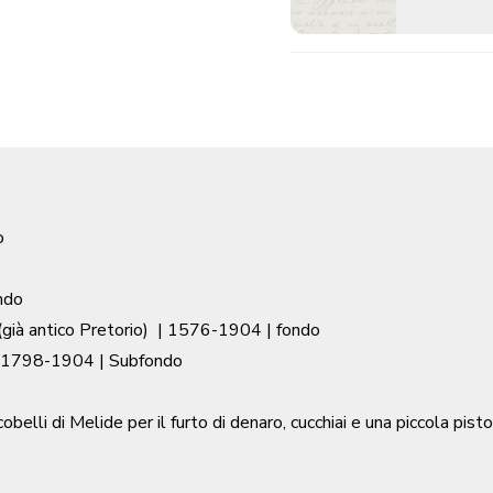
o
ndo
già antico Pretorio)
|
1576-1904
| fondo
1798-1904
| Subfondo
elli di Melide per il furto di denaro, cucchiai e una piccola pi