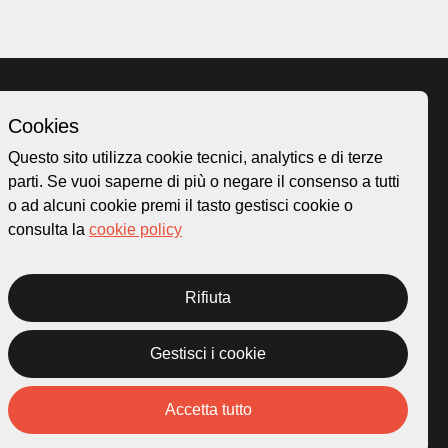
Cookies
Homepage
Questo sito utilizza cookie tecnici, analytics e di terze
o.ch
Temi
parti. Se vuoi saperne di più o negare il consenso a tutti
 50
Mappa
o ad alcuni cookie premi il tasto gestisci cookie o
Storie
consulta la
cookie policy
Novità
Progetti
Rifiuta
Gestisci i cookie
rivacy Policy
Credits
Accetta tutto