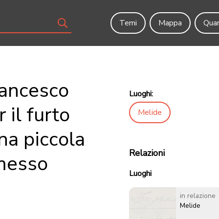
Temi
Mappa
Quar
rancesco
Luoghi:
 il furto
Melide
una piccola
Relazioni
mmesso
Luoghi
in relazione
Melide