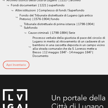
Archivio storico della Città di Lugano
|
1221-
| archivio
Fondi documentari
|
1221
| superfondo
Altre istituzioni
| Complesso di fondi / Superfondo
Fondo del Tribunale distrettuale di Lugano (già antico
Pretorio)
|
1576-1904
| fondo
Tribunale distrettuale di prima istanza
|
1798-1904
|
Subfondo
Cause criminali
|
1798-1884
| Serie
Processo verbale della giustizia di pace del circolo di
Lugano in merito al ritrovamento di un cadavere di un
bambino in una cassetta deposta in un campo vicino
alla strada comunale che da S. Lorenzo mette a
Besso
|
12 maggio 1847 - 14 maggio 1847
|
Documento
Apri Inventario