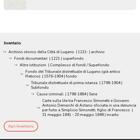
Inventario
Archivio storico della Città di Lugano
|
1221-
| archivio
Fondi documentari
|
1221
| superfondo
Altre istituzioni
| Complesso di fondi / Superfondo
Fondo del Tribunale distrettuale di Lugano (già antico
Pretorio)
|
1576-1904
| fondo
Tribunale distrettuale di prima istanza
|
1798-1904
|
Subfondo
Cause criminali
|
1798-1884
| Serie
Carte sulla lite tra Francesco Simonetti e Giovanni
Antonio Demarchi di Astano sfociata in una denuncia
per furto a Simplicio Simonetti, figlio di Francesco
|
31 maggio 1841 - 20 maggio 1849
| incarto
Apri Inventario