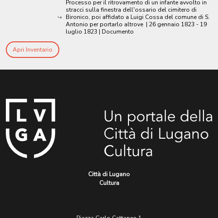
Processo per il ritrovamento di un infante avvolto in
stracci sulla finestra dell'ossario del cimitero di
Bironico, poi affidato a Luigi Cossa del comune di S.
Antonio per portarlo altrove
|
26 gennaio 1823 - 19
luglio 1823
| Documento
Apri Inventario
Città di Lugano
Cultura