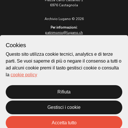
Piazza Carlo Cattaneo 1
6976 Castagnola
Archivio Lugano © 2026
Per informazioni:
patrimonio@lugano.ch
t. +41 58 866 68 50
Cookies
Sito istituzionale:
lugano.ch
Questo sito utilizza cookie tecnici, analytics e di terze
parti. Se vuoi saperne di più o negare il consenso a tutti o
Cookie policy
ad alcuni cookie premi il tasto gestisci cookie o consulta
Privacy Policy
la
cookie policy
Credits
Homepage
Rifiuta
Temi
Mappa
Storie
Gestisci i cookie
Novità
Progetti
Accetta tutto