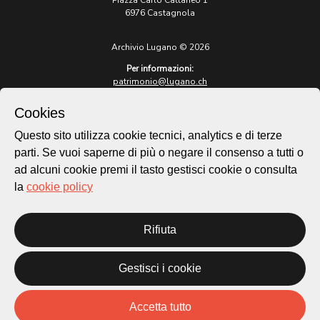
Piazza Carlo Cattaneo 1
6976 Castagnola
Archivio Lugano © 2026
Per informazioni:
patrimonio@lugano.ch
t. +41 58 866 68 50
Cookies
Sito istituzionale:
lugano.ch
Questo sito utilizza cookie tecnici, analytics e di terze
parti. Se vuoi saperne di più o negare il consenso a tutti o
Cookie policy
ad alcuni cookie premi il tasto gestisci cookie o consulta
Privacy Policy
la
cookie policy
Credits
Homepage
Rifiuta
Temi
Mappa
Storie
Gestisci i cookie
Novità
Progetti
Accetta tutto