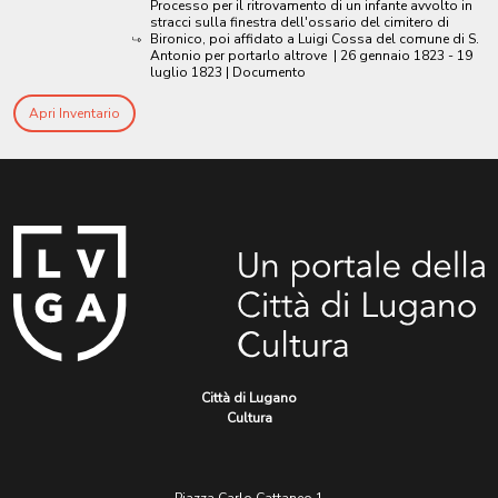
Processo per il ritrovamento di un infante avvolto in
stracci sulla finestra dell'ossario del cimitero di
Bironico, poi affidato a Luigi Cossa del comune di S.
Antonio per portarlo altrove
|
26 gennaio 1823 - 19
luglio 1823
| Documento
Apri Inventario
Città di Lugano
Cultura