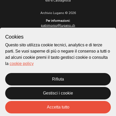
6976 Castagnola
Archivio Lugano © 2026
Per informazioni:
patrimonio@lugano.ch
t. +41 58 866 68 50
Cookies
Sito istituzionale:
lugano.ch
Questo sito utilizza cookie tecnici, analytics e di terze
parti. Se vuoi saperne di più o negare il consenso a tutti o
Cookie policy
ad alcuni cookie premi il tasto gestisci cookie o consulta
Privacy Policy
la
cookie policy
Credits
Homepage
Rifiuta
Temi
Mappa
Storie
Gestisci i cookie
Novità
Progetti
Accetta tutto