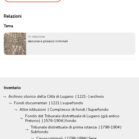
Relazioni
Tema
in relazione
denunce e processi criminali
Inventario
Archivio storico della Città di Lugano
|
1221-
| archivio
Fondi documentari
|
1221
| superfondo
Altre istituzioni
| Complesso di fondi / Superfondo
Fondo del Tribunale distrettuale di Lugano (già antico
Pretorio)
|
1576-1904
| fondo
Tribunale distrettuale di prima istanza
|
1798-1904
|
Subfondo
Cause criminali
|
1798-1884
| Serie