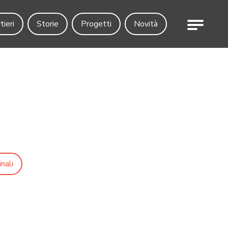
Menu
tieri
Storie
Progetti
Novità
nali