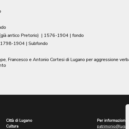
o
ndo
già antico Pretorio)
|
1576-1904
| fondo
1798-1904
| Subfondo
e, Francesco e Antonio Cortesi di Lugano per aggressione verbale
nto
Città di Lugano
Per informazioni:
Cultura
patrimonio@lugan