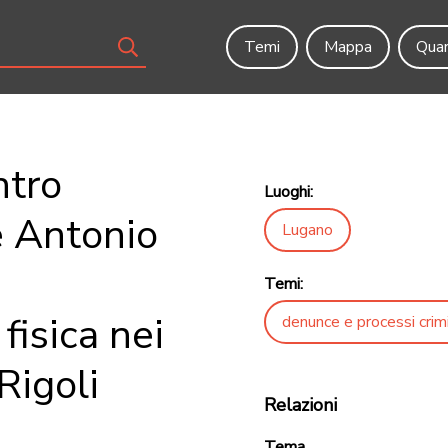
Temi
Mappa
Quar
ntro
Luoghi:
e Antonio
Lugano
Temi:
fisica nei
denunce e processi crimi
Rigoli
Relazioni
Tema