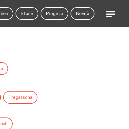
Menu
tieri
Storie
Progetti
Novità
na
Pregassona
nali