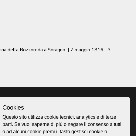
ntana della Bozzoreda a Soragno
|
7 maggio 1816 - 3
Cookies
Homepage
Questo sito utilizza cookie tecnici, analytics e di terze
o.ch
Temi
parti. Se vuoi saperne di più o negare il consenso a tutti
 50
Mappa
o ad alcuni cookie premi il tasto gestisci cookie o
Storie