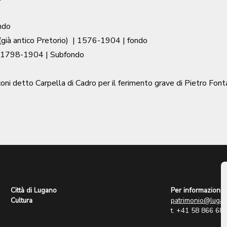
ndo
già antico Pretorio)
|
1576-1904
| fondo
1798-1904
| Subfondo
ni detto Carpella di Cadro per il ferimento grave di Pietro Fo
Città di Lugano
Per informazioni:
Cultura
patrimonio@lugan
t. +41 58 866 68