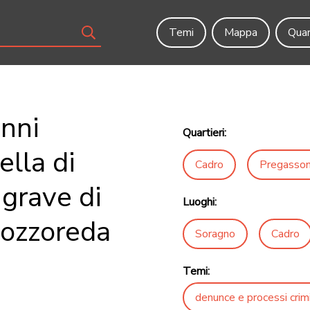
Temi
Mappa
Quar
nni
Quartieri:
lla di
Cadro
Pregasso
 grave di
Luoghi:
Bozzoreda
Soragno
Cadro
Temi:
denunce e processi crimi