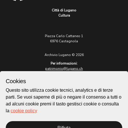
Città di Lugano
Cultura
Piazza Carlo Cattaneo 1
6976 Castagnola
Archivio Lugano © 2026
Per informazioni:
patrimonio@lugano.ch
t. +41 58 866 68 50
Cookies
Sito istituzionale:
lugano.ch
Questo sito utilizza cookie tecnici, analytics e di terze
parti. Se vuoi saperne di più o negare il consenso a tutti o
Cookie policy
ad alcuni cookie premi il tasto gestisci cookie o consulta
Privacy Policy
la
cookie policy
Credits
Homepage
Rifiuta
Temi