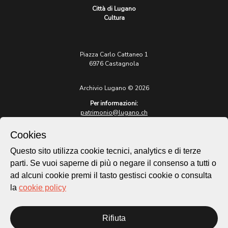
Città di Lugano
Cultura
Piazza Carlo Cattaneo 1
6976 Castagnola
Archivio Lugano © 2026
Per informazioni:
patrimonio@lugano.ch
t. +41 58 866 68 50
Cookies
Sito istituzionale:
lugano.ch
Questo sito utilizza cookie tecnici, analytics e di terze
parti. Se vuoi saperne di più o negare il consenso a tutti o
Cookie policy
ad alcuni cookie premi il tasto gestisci cookie o consulta
Privacy Policy
la
cookie policy
Credits
Homepage
Rifiuta
Temi