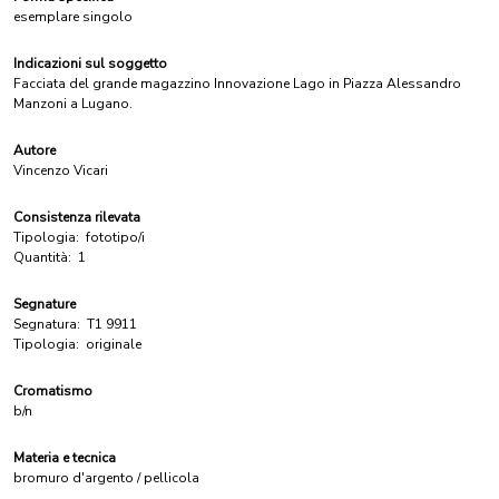
esemplare singolo
Indicazioni sul soggetto
Facciata del grande magazzino Innovazione Lago in Piazza Alessandro
Manzoni a Lugano.
Autore
Vincenzo Vicari
Consistenza rilevata
Tipologia:
fototipo/i
Quantità:
1
Segnature
Segnatura:
T1 9911
Tipologia:
originale
Cromatismo
b/n
Materia e tecnica
bromuro d'argento / pellicola