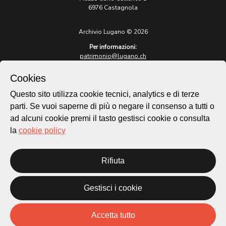
6976 Castagnola
Archivio Lugano © 2026
Per informazioni:
patrimonio@lugano.ch
t. +41 58 866 68 50
Cookies
Sito istituzionale:
lugano.ch
Questo sito utilizza cookie tecnici, analytics e di terze
parti. Se vuoi saperne di più o negare il consenso a tutti o
Cookie policy
ad alcuni cookie premi il tasto gestisci cookie o consulta
Privacy Policy
la
cookie policy
Credits
Homepage
Rifiuta
Temi
Mappa
Storie
Gestisci i cookie
Novità
Progetti
Accetta tutto