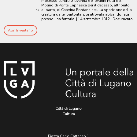
Processo contro Giovanna e Giovanni Polli del
Molino di Ponte Capriasca per il decesso, attribuito
al parto, di Caterina Fontana e sulla sparizione della
creatura da lei partorita, poi ritrovata abbandonata
presso una fattoria
|
14 settembre 1812
| Documento
Apri Inventario
Città di Lugano
Cultura
Piazza Carlo Cattaneo 1