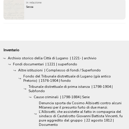
in relazione
Sessa
Inventario
Archivio storico della Città di Lugano
|
1221-
| archivio
Fondi documentari
|
1221
| superfondo
Altre istituzioni
| Complesso di fondi / Superfondo
Fondo del Tribunale distrettuale di Lugano (già antico
Pretorio)
|
1576-1904
| fondo
Tribunale distrettuale di prima istanza
|
1798-1904
|
Subfondo
Cause criminali
|
1798-1884
| Serie
Denuncia sporta da Cosimo Albisetti contro alcuni
Milanesi per il presunto furto di due manzi.
L'Albisetti, che assistette al fatto in compagnia del
sindaco di Castelrotto Giovanni Battista Vincenti, fu
pure aggredito dal gruppo
|
22 agosto 1812
|
Documento