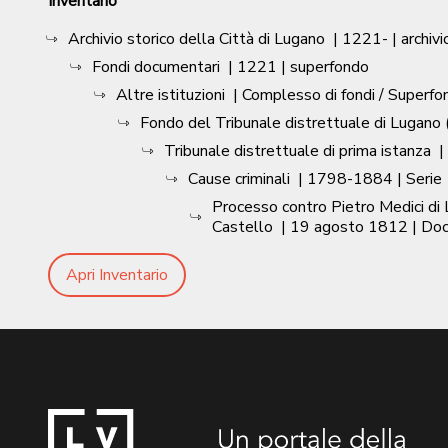
Inventario
Archivio storico della Città di Lugano
|
1221-
| archivi
Fondi documentari
|
1221
| superfondo
Altre istituzioni
| Complesso di fondi / Superfo
Fondo del Tribunale distrettuale di Lugano (
Tribunale distrettuale di prima istanza
|
Cause criminali
|
1798-1884
| Serie
Processo contro Pietro Medici di L
Castello
|
19 agosto 1812
| Do
Apri Inventario