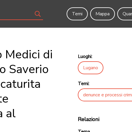
Temi
Mappa
Quar
 Medici di
Luoghi:
to Saverio
Lugano
caturita
Temi:
te
denunce e processi crimi
a al
Relazioni
Tema