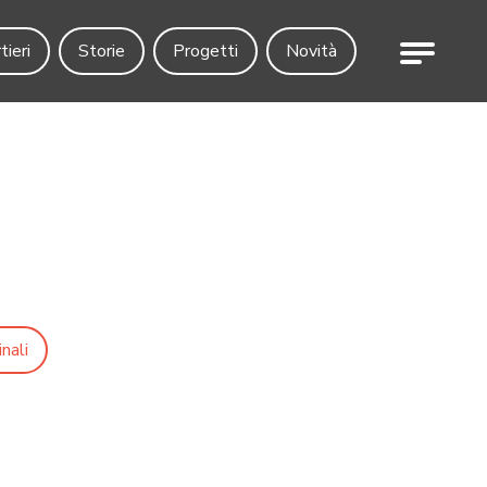
Menu
tieri
Storie
Progetti
Novità
nali