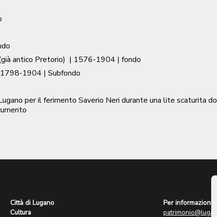
o
ndo
già antico Pretorio)
|
1576-1904
| fondo
1798-1904
| Subfondo
ugano per il ferimento Saverio Neri durante una lite scaturita dop
cumento
Città di Lugano
Per informazioni:
Cultura
patrimonio@lugan