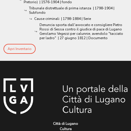
Pretorio)
|
1576-1904
| fondo
Tribunale distrettuale di prima istanza
|
1798-1904
|
Subfondo
Cause criminali
|
1798-1884
| Serie
Denuncia sporta dall'avvocato e consigliere Pietro
Rossi di Sessa contro il giudice di pace di Lugano
Gerolamo Vegezzi per calunnie, avendolo "tacciato
per ladro"
|
27 giugno 1812
| Documento
Apri Inventario
Città di Lugano
Cultura