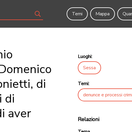
Temi
Mappa
Quar
nio
Luoghi:
o Domenico
Sessa
ietti, di
Temi:
 di
denunce e processi crimi
i aver
Relazioni
Tema