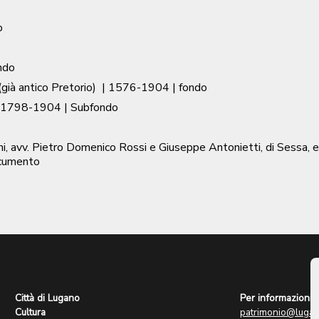
o
ndo
già antico Pretorio)
|
1576-1904
| fondo
1798-1904
| Subfondo
 avv. Pietro Domenico Rossi e Giuseppe Antonietti, di Sessa, e Lu
cumento
Città di Lugano
Per informazioni:
Cultura
patrimonio@lugan