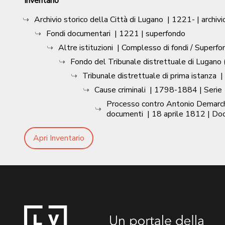
Inventario
Archivio storico della Città di Lugano
|
1221-
| archivi
Fondi documentari
|
1221
| superfondo
Altre istituzioni
| Complesso di fondi / Superfo
Fondo del Tribunale distrettuale di Lugano (
Tribunale distrettuale di prima istanza
|
Cause criminali
|
1798-1884
| Serie
Processo contro Antonio Demarchi,
documenti
|
18 aprile 1812
| Do
Apri Inventario