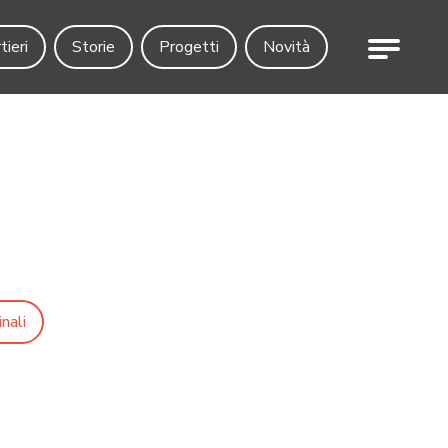
Menu
tieri
Storie
Progetti
Novità
nali