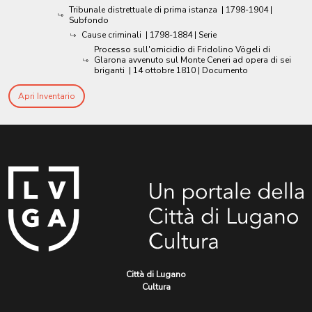
Tribunale distrettuale di prima istanza
|
1798-1904
|
Subfondo
Cause criminali
|
1798-1884
| Serie
Processo sull'omicidio di Fridolino Vögeli di
Glarona avvenuto sul Monte Ceneri ad opera di sei
briganti
|
14 ottobre 1810
| Documento
Apri Inventario
Città di Lugano
Cultura