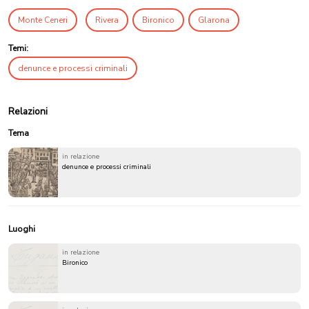
Monte Ceneri
Rivera
Bironico
Glarona
Temi:
denunce e processi criminali
Relazioni
Tema
in relazione
denunce e processi criminali
Luoghi
in relazione
Bironico