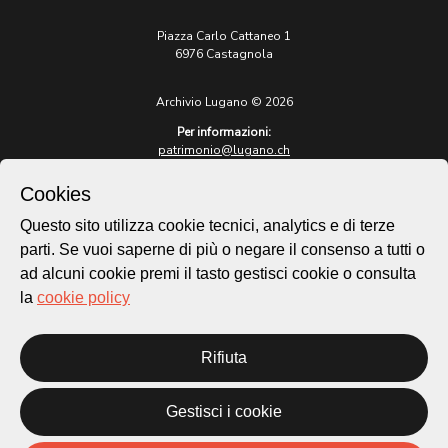
Piazza Carlo Cattaneo 1
6976 Castagnola
Archivio Lugano © 2026
Per informazioni:
patrimonio@lugano.ch
t. +41 58 866 68 50
Cookies
Sito istituzionale:
lugano.ch
Questo sito utilizza cookie tecnici, analytics e di terze
parti. Se vuoi saperne di più o negare il consenso a tutti o
Cookie policy
ad alcuni cookie premi il tasto gestisci cookie o consulta
Privacy Policy
la
cookie policy
Credits
Homepage
Rifiuta
Temi
Mappa
Storie
Gestisci i cookie
Novità
Progetti