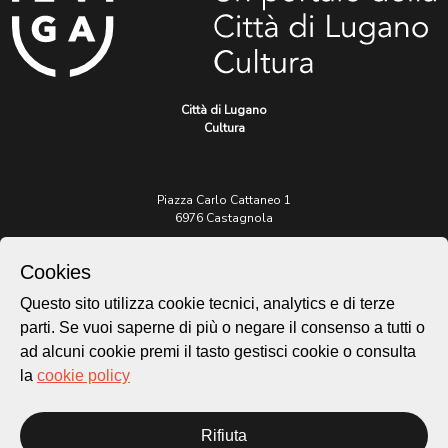
Città di Lugano
Cultura
Piazza Carlo Cattaneo 1
6976 Castagnola
Archivio Lugano © 2026
Cookies
Per informazioni:
Questo sito utilizza cookie tecnici, analytics e di terze
patrimonio@lugano.ch
parti. Se vuoi saperne di più o negare il consenso a tutti o
t. +41 58 866 68 50
ad alcuni cookie premi il tasto gestisci cookie o consulta
Sito istituzionale:
la
cookie policy
lugano.ch
Cookie policy
Rifiuta