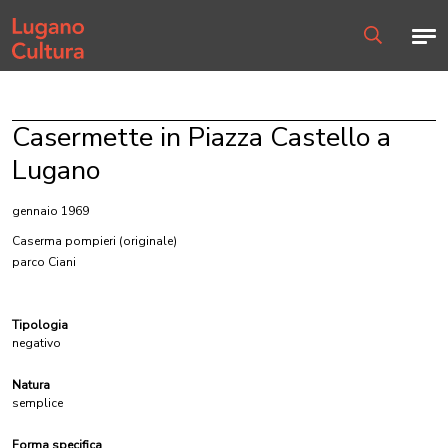
Home page
Men
Ricerca
Casermette in Piazza Castello a
Lugano
gennaio 1969
Caserma pompieri
(originale)
parco Ciani
Tipologia
negativo
Natura
semplice
Forma specifica