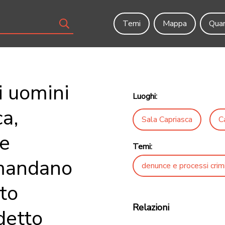
Temi
Mappa
Quar
i uomini
Luoghi:
ca,
Sala Capriasca
C
re
Temi:
omandano
denunce e processi crimi
to
Relazioni
detto