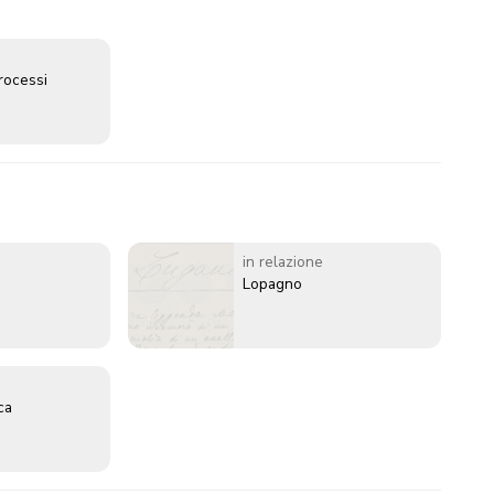
rocessi
in relazione
Lopagno
ca