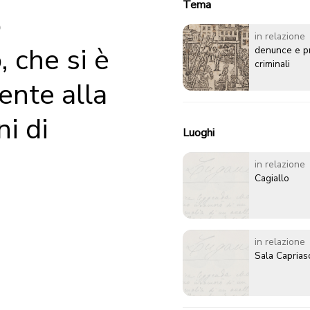
Tema
o
in relazione
, che si è
denunce e p
criminali
nte alla
ni di
Luoghi
in relazione
Cagiallo
in relazione
Sala Caprias