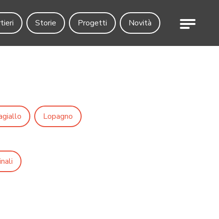
Menu
tieri
Storie
Progetti
Novità
agiallo
Lopagno
nali