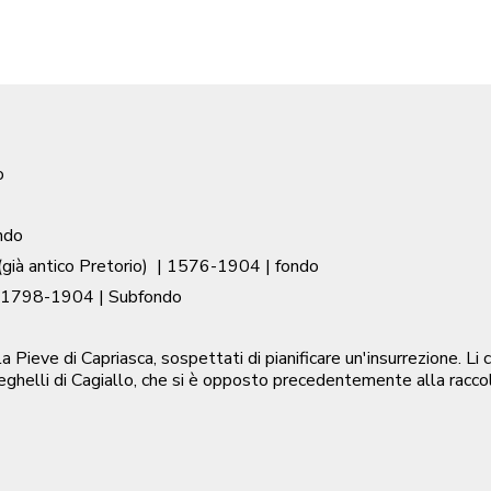
o
ndo
già antico Pretorio)
|
1576-1904
| fondo
1798-1904
| Subfondo
a Pieve di Capriasca, sospettati di pianificare un'insurrezione. L
helli di Cagiallo, che si è opposto precedentemente alla raccolt