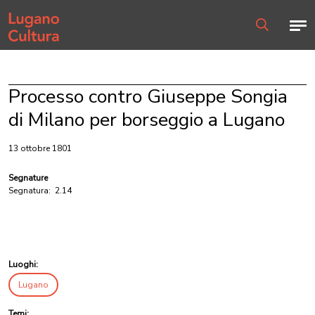
Home page
Men
Ricerca
Processo contro Giuseppe Songia
di Milano per borseggio a Lugano
13 ottobre 1801
Segnature
Segnatura:
2.14
Luoghi:
Lugano
Temi: