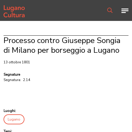
Home page
Men
Ricerca
Processo contro Giuseppe Songia
di Milano per borseggio a Lugano
13 ottobre 1801
Segnature
Segnatura:
2.14
Luoghi:
Lugano
Temi: