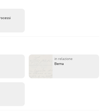
rocessi
in relazione
Berna