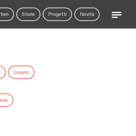
Menu
tieri
Storie
Progetti
Novità
a
Lugano
nali