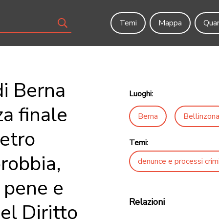
Temi
Mappa
Quar
di Berna
Luoghi:
a finale
Berna
Bellinzon
etro
Temi:
robbia,
denunce e processi crimi
 pene e
Relazioni
el Diritto