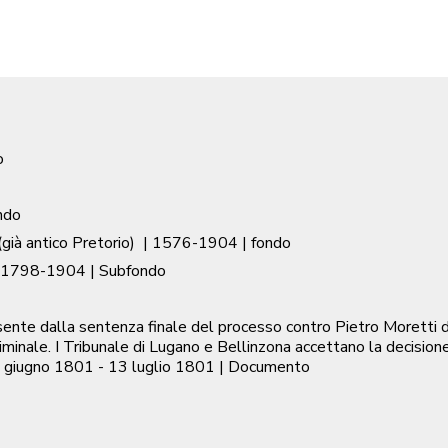
o
ndo
già antico Pretorio)
|
1576-1904
| fondo
1798-1904
| Subfondo
sente dalla sentenza finale del processo contro Pietro Moretti 
Criminale. I Tribunale di Lugano e Bellinzona accettano la decision
 giugno 1801 - 13 luglio 1801
| Documento