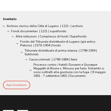
Inventario
Archivio storico della Città di Lugano
|
1221-
| archivio
Fondi documentari
|
1221
| superfondo
Altre istituzioni
| Complesso di fondi / Superfondo
Fondo del Tribunale distrettuale di Lugano (già antico
Pretorio)
|
1576-1904
| fondo
Tribunale distrettuale di prima istanza
|
1798-1904
|
Subfondo
Cause criminali
|
1798-1884
| Serie
Processo contro i fratelli Giovanni e Giuseppe
Maggetti di Brione s. Minusio per furto. Entrambi si
sono sottratti alla giustuzia con la fuga
|
9 maggio
1801 - 7 settembre 1801
| Documento
Apri Inventario