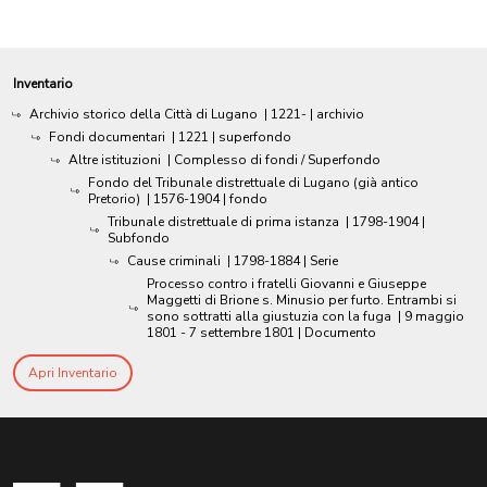
Inventario
Archivio storico della Città di Lugano
|
1221-
| archivio
Fondi documentari
|
1221
| superfondo
Altre istituzioni
| Complesso di fondi / Superfondo
Fondo del Tribunale distrettuale di Lugano (già antico
Pretorio)
|
1576-1904
| fondo
Tribunale distrettuale di prima istanza
|
1798-1904
|
Subfondo
Cause criminali
|
1798-1884
| Serie
Processo contro i fratelli Giovanni e Giuseppe
Maggetti di Brione s. Minusio per furto. Entrambi si
sono sottratti alla giustuzia con la fuga
|
9 maggio
1801 - 7 settembre 1801
| Documento
Apri Inventario