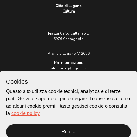
Città di Lugano
Cultura
Piazza Carlo Cattaneo 1
6976 Castagnola
Archivio Lugano © 2026
Per informazioni:
patrimonio@lugano.ch
t. +41 58 866 68 50
Cookies
Sito istituzionale:
lugano.ch
Questo sito utilizza cookie tecnici, analytics e di terze
parti. Se vuoi saperne di più o negare il consenso a tutti o
Cookie policy
ad alcuni cookie premi il tasto gestisci cookie o consulta
Privacy Policy
la
cookie policy
Credits
Homepage
Rifiuta
Temi