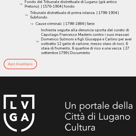
Fondo del Tribunale distrettuale di Lugano (già antico
Pretorio)
|
1576-1904
| fondo
Tribunale distrettuale di prima istanza
|
1798-1904
|
Subfondo
Cause criminali
|
1798-1884
| Serie
Inchiesta seguita alla denuncia sporta dal curato di
Capolago Francesco Maderni contro i suoi massari
Domenico Sulmoni e figli Giuseppe e Carlino per aver
sottratto 12 gerle di carlone, mezzo staio di noci, 6
staia di frumento, 6 quartine di riso e una vacca
|
27
settembre 1799
| Documento
Apri Inventario