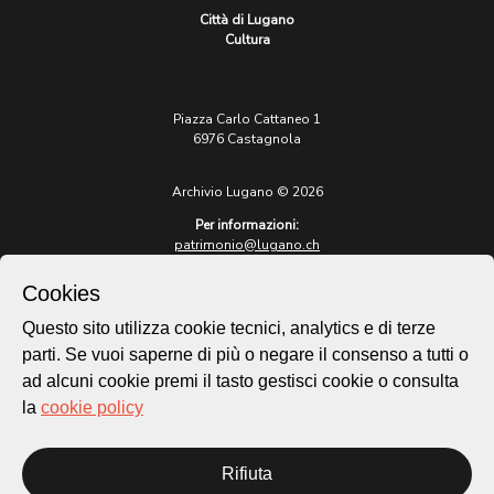
Città di Lugano
Cultura
Piazza Carlo Cattaneo 1
6976 Castagnola
Archivio Lugano © 2026
Per informazioni:
patrimonio@lugano.ch
t. +41 58 866 68 50
Cookies
Sito istituzionale:
lugano.ch
Questo sito utilizza cookie tecnici, analytics e di terze
parti. Se vuoi saperne di più o negare il consenso a tutti o
Cookie policy
ad alcuni cookie premi il tasto gestisci cookie o consulta
Privacy Policy
la
cookie policy
Credits
Homepage
Rifiuta
Temi