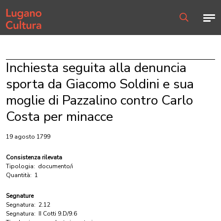
Home page
Men
Ricerca
Inchiesta seguita alla denuncia
sporta da Giacomo Soldini e sua
moglie di Pazzalino contro Carlo
Costa per minacce
19 agosto 1799
Consistenza rilevata
Tipologia:
documento/i
Quantità:
1
Segnature
Segnatura:
2.12
Segnatura:
II Cotti 9.D/9.6