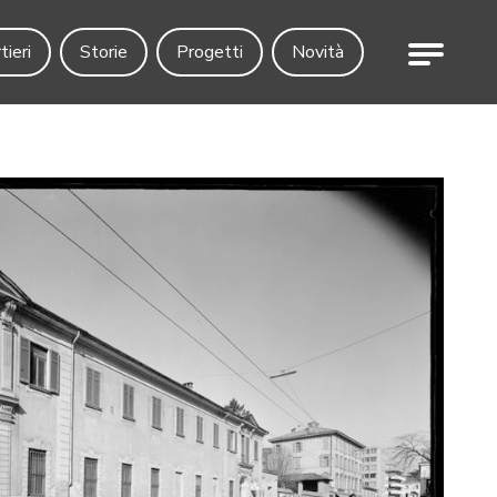
Menu
tieri
Storie
Progetti
Novità