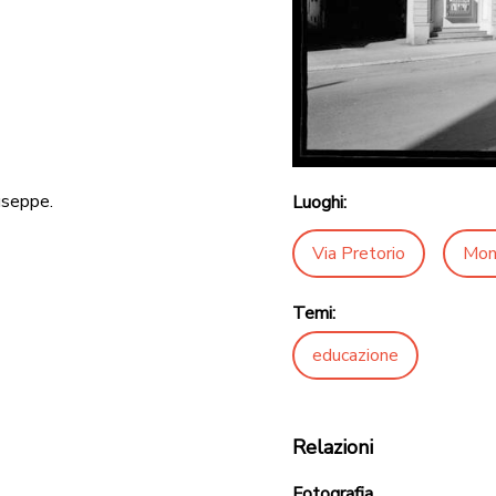
iuseppe.
Luoghi:
Via Pretorio
Mon
Temi:
educazione
Relazioni
Fotografia