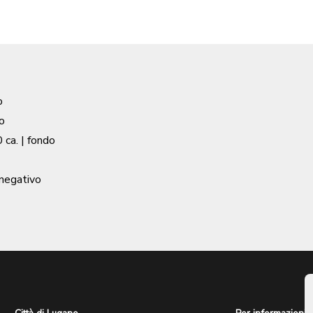
o
o
 ca.
| fondo
 negativo