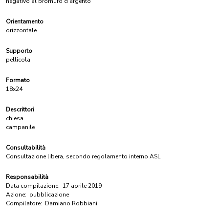
negativo al bromuro d'argento
Orientamento
orizzontale
Supporto
pellicola
Formato
18x24
Descrittori
chiesa
campanile
Consultabilità
Consultazione libera, secondo regolamento interno ASL
Responsabilità
Data compilazione:
17 aprile 2019
Azione:
pubblicazione
Compilatore:
Damiano Robbiani