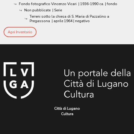
Fondo fotografico Vincenzo Vicari
|
1936-1990 ca.
| fondo
Non pubblicate
| Serie
Terreni sotto la chiesa di S. Maria di Pazzalino a
Pregassona
|
aprile 1964
| negativo
Apri Inventario
Città di Lugano
Cultura