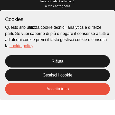
Piazza Carlo Cattaneo 1
6976 Castagnola
Archivio Lugano © 2026
Cookies
Per informazioni:
Questo sito utilizza cookie tecnici, analytics e di terze
patrimonio@lugano.ch
parti. Se vuoi saperne di più o negare il consenso a tutti o
t. +41 58 866 68 50
ad alcuni cookie premi il tasto gestisci cookie o consulta
Sito istituzionale:
la
cookie policy
lugano.ch
Rifiuta
Cookie policy
Privacy Policy
Credits
Gestisci i cookie
Homepage
Temi
Accetta tutto
Mappa
Storie
Novità
Progetti