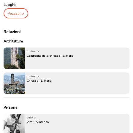
Luoghi:
Pazzalino
Relazioni
Architettura
confronta
Campanile della chiesa di S. Maria
confronta
Chiesa di S. Maria
Persona
autore
Vicari, Vincenzo