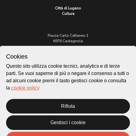
Città di Lugano
Cultura
Piazza Carlo Cattaneo 1
6976 Castagnola
Cookies
Archivio Lugano © 2026
Per informazioni:
Questo sito utilizza cookie tecnici, analytics e di terze
patrimonio@lugano.ch
parti. Se vuoi saperne di più o negare il consenso a tutti o
t. +41 58 866 68 50
ad alcuni cookie premi il tasto gestisci cookie o consulta
Sito istituzionale:
la
cookie policy
lugano.ch
Rifiuta
Cookie policy
Privacy Policy
Credits
Gestisci i cookie
Homepage
Temi