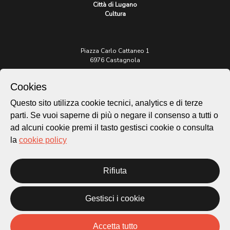
Città di Lugano
Cultura
Piazza Carlo Cattaneo 1
6976 Castagnola
Archivio Lugano © 2026
Cookies
Per informazioni:
Questo sito utilizza cookie tecnici, analytics e di terze
patrimonio@lugano.ch
parti. Se vuoi saperne di più o negare il consenso a tutti o
t. +41 58 866 68 50
ad alcuni cookie premi il tasto gestisci cookie o consulta
Sito istituzionale:
la
cookie policy
lugano.ch
Rifiuta
Cookie policy
Privacy Policy
Credits
Gestisci i cookie
Homepage
Temi
Accetta tutto
Mappa