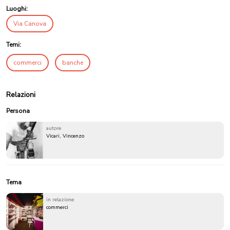
Luoghi:
Via Canova
Temi:
commerci
banche
Relazioni
Persona
autore
Vicari, Vincenzo
Tema
in relazione
commerci