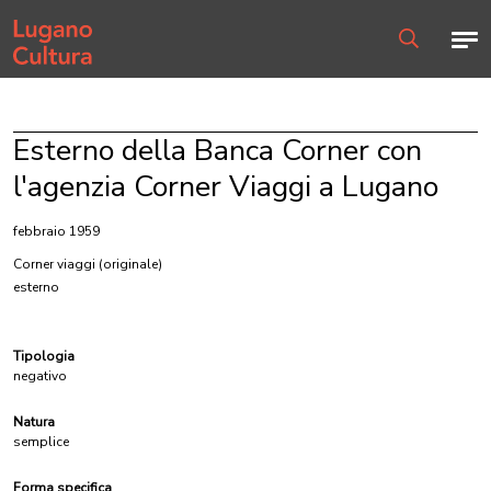
Home page
Men
Ricerca
Esterno della Banca Corner con
l'agenzia Corner Viaggi a Lugano
febbraio 1959
Corner viaggi
(originale)
esterno
Tipologia
negativo
Natura
semplice
Forma specifica