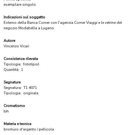
esemplare singolo
Indicazioni sul soggetto
Esterno della Banca Corner con l'agenzia Corner Viaggi e le vetrine del
negozio Modabella a Lugano.
Autore
Vincenzo Vicari
Consistenza rilevata
Tipologia:
fototipo/i
Quantità:
1
Segnature
Segnatura:
T1 4071
Tipologia:
originale
Cromatismo
b/n
Materia e tecnica
bromuro d'argento / pellicola