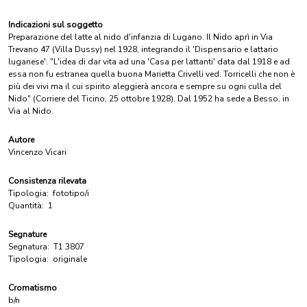
Indicazioni sul soggetto
Preparazione del latte al nido d'infanzia di Lugano. Il Nido aprì in Via
Trevano 47 (Villa Dussy) nel 1928, integrando il 'Dispensario e lattario
luganese'. "L'idea di dar vita ad una 'Casa per lattanti' data dal 1918 e ad
essa non fu estranea quella buona Marietta Crivelli ved. Torricelli che non è
più dei vivi ma il cui spirito aleggierà ancora e sempre su ogni culla del
Nido" (Corriere del Ticino, 25 ottobre 1928). Dal 1952 ha sede a Besso, in
Via al Nido.
Autore
Vincenzo Vicari
Consistenza rilevata
Tipologia:
fototipo/i
Quantità:
1
Segnature
Segnatura:
T1 3807
Tipologia:
originale
Cromatismo
b/n