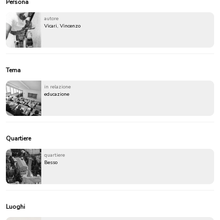
Persona
autore
Vicari, Vincenzo
Tema
in relazione
educazione
Quartiere
quartiere
Besso
Luoghi