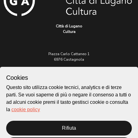
Città di Lugano
Cultura
Piazza Carlo Cattaneo 1
6976 Castagnola
Archivio Lugano © 2026
Cookies
Per informazioni:
Questo sito utilizza cookie tecnici, analytics e di terze
patrimonio@lugano.ch
parti. Se vuoi saperne di più o negare il consenso a tutti o
t. +41 58 866 68 50
ad alcuni cookie premi il tasto gestisci cookie o consulta
Sito istituzionale:
la
cookie policy
lugano.ch
Cookie policy
Rifiuta
Privacy Policy
Credits