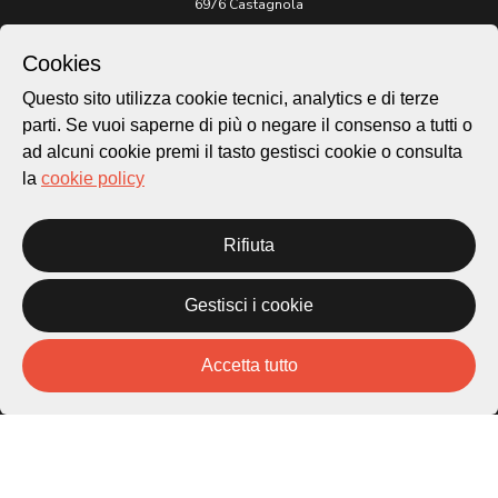
6976 Castagnola
Archivio Lugano © 2026
Cookies
Per informazioni:
Questo sito utilizza cookie tecnici, analytics e di terze
patrimonio@lugano.ch
parti. Se vuoi saperne di più o negare il consenso a tutti o
t. +41 58 866 68 50
ad alcuni cookie premi il tasto gestisci cookie o consulta
Sito istituzionale:
la
cookie policy
lugano.ch
Cookie policy
Rifiuta
Privacy Policy
Credits
Gestisci i cookie
Homepage
Temi
Mappa
Accetta tutto
Storie
Novità
Progetti