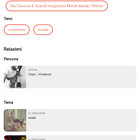
Via Canova 4, Grandi magazzini Milliet &amp; Werner
Temi:
commerci
moda
Relazioni
Persona
autore
Vicari, Vincenzo
Tema
in relazione
moda
in relazione