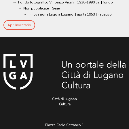
Fondo fotografico Vincenzo Vicari
|
1936-1990 ca.
| fondo
Non pubblicate
| Serie
Innovazione Lago a Lugano
|
aprile 1953
| negativo
Apri Inventario
Città di Lugano
Cultura
Piazza Carlo Cattaneo 1