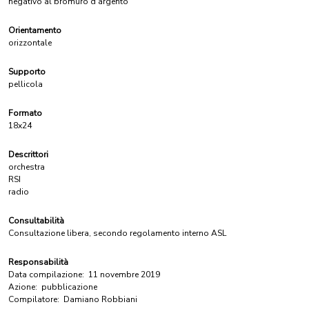
negativo al bromuro d'argento
Orientamento
orizzontale
Supporto
pellicola
Formato
18x24
Descrittori
orchestra
RSI
radio
Consultabilità
Consultazione libera, secondo regolamento interno ASL
Responsabilità
Data compilazione:
11 novembre 2019
Azione:
pubblicazione
Compilatore:
Damiano Robbiani