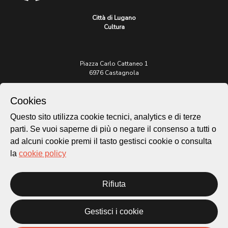
Città di Lugano
Cultura
Piazza Carlo Cattaneo 1
6976 Castagnola
Archivio Lugano © 2026
Cookies
Per informazioni:
Questo sito utilizza cookie tecnici, analytics e di terze
patrimonio@lugano.ch
parti. Se vuoi saperne di più o negare il consenso a tutti o
t. +41 58 866 68 50
ad alcuni cookie premi il tasto gestisci cookie o consulta
Sito istituzionale:
la
cookie policy
lugano.ch
Cookie policy
Rifiuta
Privacy Policy
Credits
Gestisci i cookie
Homepage
Temi