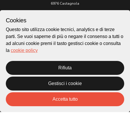
6976 Castagnola
Archivio Lugano © 2026
Cookies
Per informazioni:
Questo sito utilizza cookie tecnici, analytics e di terze
patrimonio@lugano.ch
parti. Se vuoi saperne di più o negare il consenso a tutti o
t. +41 58 866 68 50
ad alcuni cookie premi il tasto gestisci cookie o consulta
Sito istituzionale:
la
cookie policy
lugano.ch
Cookie policy
Rifiuta
Privacy Policy
Credits
Gestisci i cookie
Homepage
Temi
Mappa
Accetta tutto
Storie
Novità
Progetti