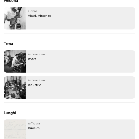
Persona
autore
Vicari, Vincenzo
Tema
in relazione
lavoro
in relazione
industrie
Luoghi
raffigura
Bironico