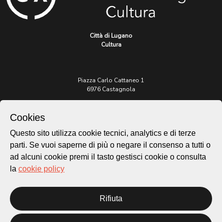
Città di Lugano
Cultura
Piazza Carlo Cattaneo 1
6976 Castagnola
Archivio Lugano © 2026
Cookies
Per informazioni:
Questo sito utilizza cookie tecnici, analytics e di terze
patrimonio@lugano.ch
parti. Se vuoi saperne di più o negare il consenso a tutti o
t. +41 58 866 68 50
ad alcuni cookie premi il tasto gestisci cookie o consulta
Sito istituzionale:
la
cookie policy
lugano.ch
Cookie policy
Rifiuta
Privacy Policy
Credits