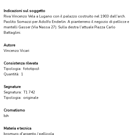
Indicazioni sul soggetto
Riva Vincenzo Vela a Lugano con il palazzo costruito nel 1903 dall'arch.
Paolito Somazzi per Adolfo Enderlin. A pianterreno il negozio di pellicce e
mantelli Gasser (Via Nassa 27). Sulla destra l'attuale Piazza Carlo
Battaglini.
Autore
Vincenzo Vicari
Consistenza rilevata
Tipologia:
fototipo/i
Quantità:
1
Segnature
Segnatura:
T1 742
Tipologia:
originale
Cromatismo
b/n
Materia e tecnica
bromuro d'argento / pellicola