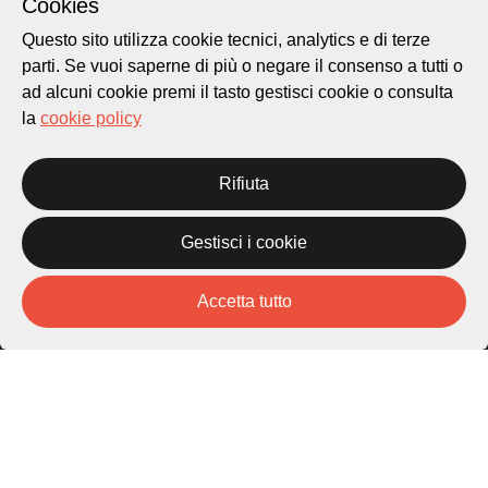
Cookies
Questo sito utilizza cookie tecnici, analytics e di terze
parti. Se vuoi saperne di più o negare il consenso a tutti o
ad alcuni cookie premi il tasto gestisci cookie o consulta
Città di Lugano
la
cookie policy
Cultura
Rifiuta
Piazza Carlo Cattaneo 1
6976 Castagnola
Gestisci i cookie
Archivio Lugano © 2026
Accetta tutto
Per informazioni:
patrimonio@lugano.ch
t. +41 58 866 68 50
Sito istituzionale:
lugano.ch
Cookie policy
Privacy Policy