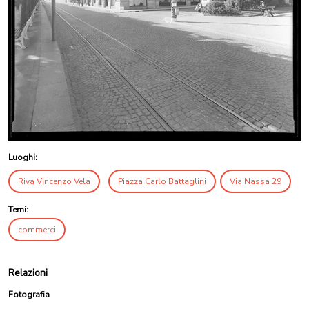
Luoghi:
Riva Vincenzo Vela
Piazza Carlo Battaglini
Via Nassa 29
Temi:
commerci
Relazioni
Fotografia